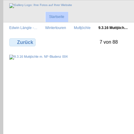
Startseite
Edwin Längle -…
Wintertouren
Muttjöchle
9.3.16 Muttjöch…
7 von 88
Zurück