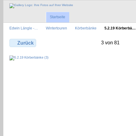
Startseite
Edwin Längle -…
Wintertouren
Körberbänke
5.2.19 Körberbä…
3 von 81
Zurück