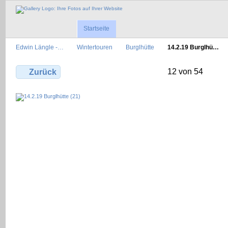
Startseite
Edwin Längle -…
Wintertouren
Burglhütte
14.2.19 Burglhü…
12 von 54
Zurück