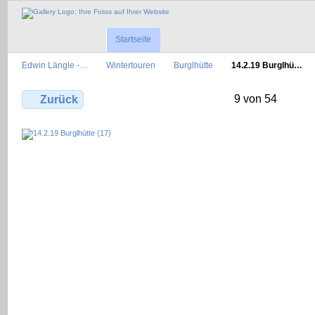
Startseite
Edwin Längle -…
Wintertouren
Burglhütte
14.2.19 Burglhü…
9 von 54
Zurück